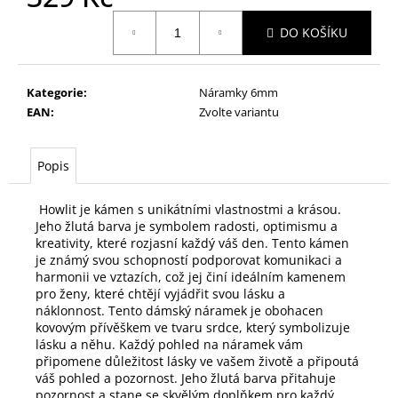
č
Měrná
u
DO KOŠÍKU
cena:
j
e
m
Kategorie
:
Náramky 6mm
e
EAN
:
Zvolte variantu
DÁMSKÝ
Popis
NÁRAMEK
RŮŽENÍN
A
Howlit je kámen s unikátními vlastnostmi a krásou.
PRASKANÝ
Jeho žlutá barva je symbolem radosti, optimismu a
KŘIŠTÁL
kreativity, které rozjasní každý váš den. Tento kámen
329
je známý svou schopností podporovat komunikaci a
Kč
harmonii ve vztazích, což jej činí ideálním kamenem
Původně:
pro ženy, které chtějí vyjádřit svou lásku a
359
náklonnost. Tento dámský náramek je obohacen
Kč
kovovým přívěškem ve tvaru srdce, který symbolizuje
lásku a něhu. Každý pohled na náramek vám
připomene důležitost lásky ve vašem životě a připoutá
váš pohled a pozornost. Jeho žlutá barva přitahuje
pozornost a stane se skvělým doplňkem pro každý