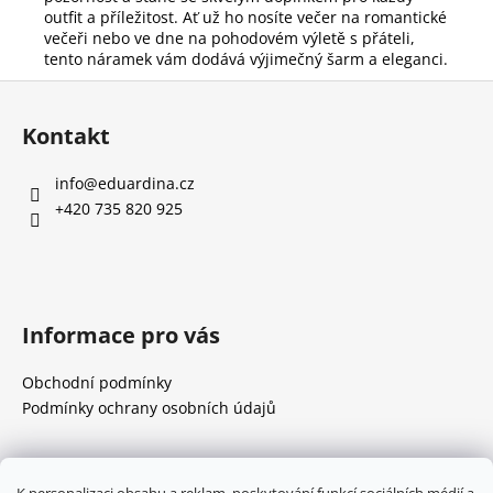
outfit a příležitost. Ať už ho nosíte večer na romantické
večeři nebo ve dne na pohodovém výletě s přáteli,
tento náramek vám dodává výjimečný šarm a eleganci.
Z
á
Kontakt
p
a
info
@
eduardina.cz
t
+420 735 820 925
í
Informace pro vás
Obchodní podmínky
Podmínky ochrany osobních údajů
Přijímáme online platby