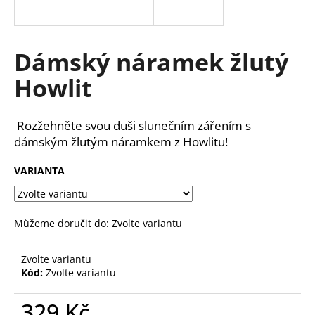
a
j
í
Dámský náramek žlutý
t
Howlit
?
Rozžehněte svou duši slunečním zářením s
dámským žlutým náramkem z Howlitu!
HLEDAT
VARIANTA
D
Můžeme doručit do:
Zvolte variantu
o
p
Zvolte variantu
o
Kód:
Zvolte variantu
r
u
329 Kč