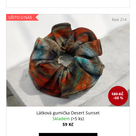
UŠITO U NÁS
Kód:
214
189 KČ
–68 %
Látková gumička Desert Sunset
Skladem
(>5 ks)
59 Kč