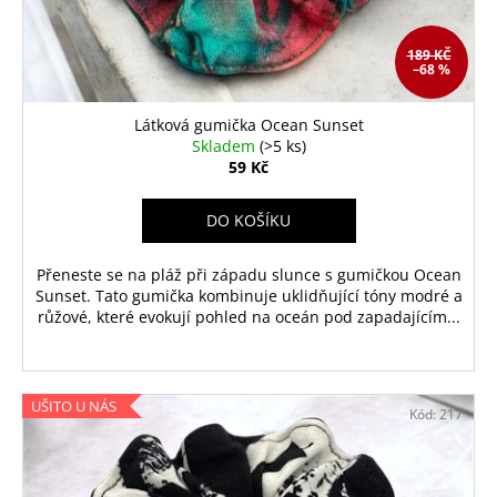
d
č
u
u
j
k
189 KČ
–68 %
e
t
m
ů
e
Látková gumička Ocean Sunset
Skladem
(>5 ks)
59 Kč
DÁMSKÝ
NÁRAMEK
DO KOŠÍKU
HEMATIT
349
Přeneste se na pláž při západu slunce s gumičkou Ocean
Kč
Sunset. Tato gumička kombinuje uklidňující tóny modré a
růžové, které evokují pohled na oceán pod zapadajícím...
UŠITO U NÁS
Kód:
217