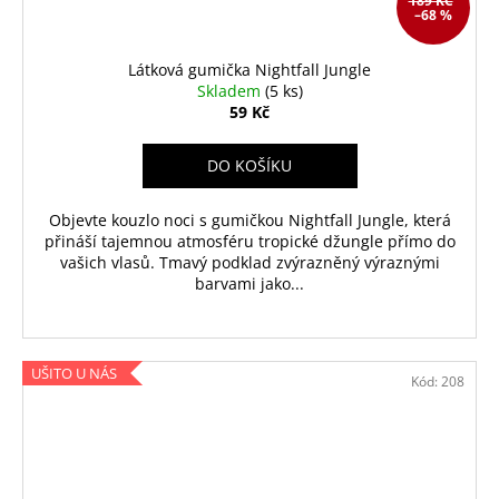
189 KČ
–68 %
Látková gumička Nightfall Jungle
Skladem
(5 ks)
59 Kč
DO KOŠÍKU
Objevte kouzlo noci s gumičkou Nightfall Jungle, která
přináší tajemnou atmosféru tropické džungle přímo do
vašich vlasů. Tmavý podklad zvýrazněný výraznými
barvami jako...
UŠITO U NÁS
Kód:
208