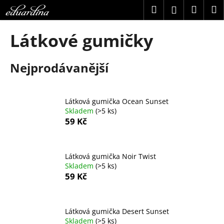
K
Přejít
Hledat
Náku
M
Přihlášení
na
o
obsah
Zpět
Zpět
košík
š
Látkové gumičky
í
C
k
Nejprodávanější
o
p
o
Látková gumička Ocean Sunset
t
Skladem
(>5 ks)
ř
59 Kč
e
b
u
Látková gumička Noir Twist
Skladem
(>5 ks)
j
59 Kč
e
t
e
Látková gumička Desert Sunset
n
Skladem
(>5 ks)