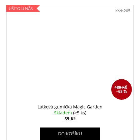
UŠITO U NÁS
Kód:
205
189 KČ
–68 %
Látková gumička Magic Garden
Skladem
(>5 ks)
59 Kč
DO KOŠÍKU