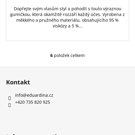
Dopřejte svým vlasům styl a pohodlí s touto výraznou
gumičkou, která okamžitě rozzáří každý účes. Vyrobena z
měkkého a pružného materiálu, obsahujícího 95 %
viskózy a 5 %...
6
položek celkem
O
v
Z
l
á
á
Kontakt
d
p
a
a
info
@
eduardina.cz
c
t
+420 735 820 925
í
í
p
r
v
k