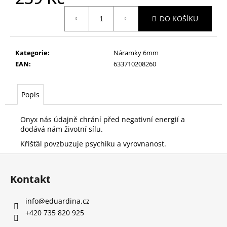
č
Měrná
u
DO KOŠÍKU
cena:
j
e
m
Kategorie
:
Náramky 6mm
e
EAN
:
633710208260
DÁMSKÝ
Popis
NÁRAMEK
PURPUROVÉ
TYGŘÍ
Onyx nás údajně chrání před negativní energií a
OKO
dodává nám životní sílu.
A
HEMATIT
Křišťál povzbuzuje psychiku a vyrovnanost.
349
Z
Kč
á
Kontakt
p
a
info
@
eduardina.cz
t
+420 735 820 925
í