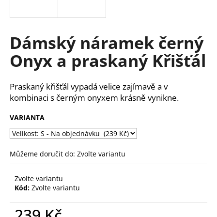
a
j
í
Dámský náramek černý
t
Onyx a praskaný Křišťál
?
Praskaný křišťál vypadá velice zajímavě a v
kombinaci s černým onyxem krásně vynikne.
HLEDAT
VARIANTA
D
Můžeme doručit do:
Zvolte variantu
o
p
Zvolte variantu
o
Kód:
Zvolte variantu
r
u
239 Kč