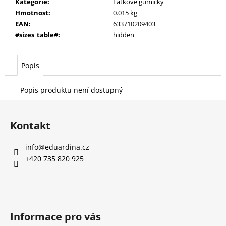
č
Kategorie
:
Látkové gumičky
u
Hmotnost
:
0.015 kg
j
EAN
:
633710209403
e
#sizes_table#
:
hidden
m
e
Popis
LÁTKOVÁ
Popis produktu není dostupný
GUMIČKA
Z
PARADISE
TWIST
á
Kontakt
59
p
Kč
a
Původně:
info
@
eduardina.cz
189
t
+420 735 820 925
Kč
í
Informace pro vás