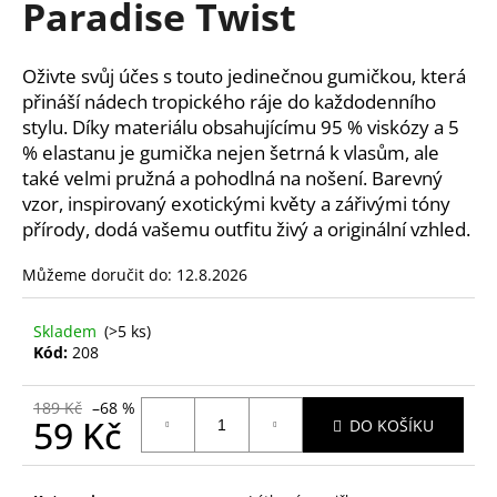
Paradise Twist
a
j
Oživte svůj účes s touto jedinečnou gumičkou, která
í
přináší nádech tropického ráje do každodenního
t
stylu. Díky materiálu obsahujícímu 95 % viskózy a 5
?
% elastanu je gumička nejen šetrná k vlasům, ale
také velmi pružná a pohodlná na nošení. Barevný
vzor, inspirovaný exotickými květy a zářivými tóny
přírody, dodá vašemu outfitu živý a originální vzhled.
HLEDAT
Můžeme doručit do:
12.8.2026
Skladem
(>5 ks)
D
Kód:
208
o
p
189 Kč
–68 %
59 Kč
o
DO KOŠÍKU
r
Měrná
u
cena: