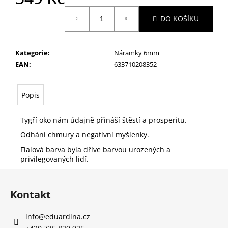
č
Měrná
u
DO KOŠÍKU
cena:
j
e
m
Kategorie
:
Náramky 6mm
e
EAN
:
633710208352
SRDÍČKO
Popis
HEMATIT
SE
STŘÍBRNÝM
Tygří oko nám údajně přináší štěstí a prosperitu.
ŘETÍZKEM
Odhání chmury a negativní myšlenky.
380
Kč
Fialová barva byla dříve barvou urozených a
Původně:
privilegovaných lidí.
490
Kč
Z
á
Kontakt
p
a
info
@
eduardina.cz