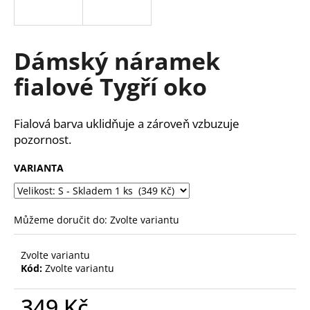
a
j
í
Dámský náramek
t
fialové Tygří oko
?
Fialová barva uklidňuje a zároveň vzbuzuje
pozornost.
HLEDAT
VARIANTA
D
Můžeme doručit do:
Zvolte variantu
o
p
Zvolte variantu
o
Kód:
Zvolte variantu
r
u
349 Kč