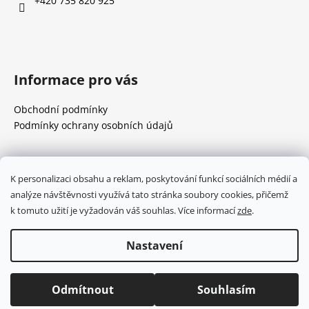
t
+420 735 820 925
í
Informace pro vás
Obchodní podmínky
Podmínky ochrany osobních údajů
Přijímáme online platby
K personalizaci obsahu a reklam, poskytování funkcí sociálních médií a
analýze návštěvnosti využívá tato stránka soubory cookies, přičemž
k tomuto užití je vyžadován váš souhlas. Více informací
zde
.
Nastavení
Vytvořil Shoptet
Copyright 2026
Eduardina
. Všechna práva vyhrazena.
Odmítnout
Souhlasím
Upravit nastavení cookies