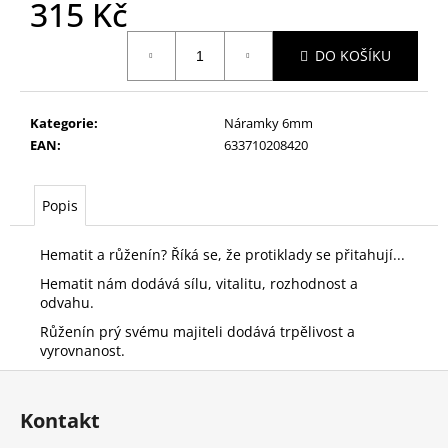
č
315 Kč
u
Měrná
j
DO KOŠÍKU
cena:
e
m
e
Kategorie
:
Náramky 6mm
EAN
:
633710208420
DÁMSKÝ
NÁRAMEK
RŮŽENÍN
Popis
A
PRASKANÝ
Hematit a růženín? Říká se, že protiklady se přitahují...
KŘIŠTÁL
329
Hematit nám dodává sílu, vitalitu, rozhodnost a
Kč
odvahu.
Původně:
Růženín prý svému majiteli dodává trpělivost a
359
vyrovnanost.
Kč
Z
á
Kontakt
p