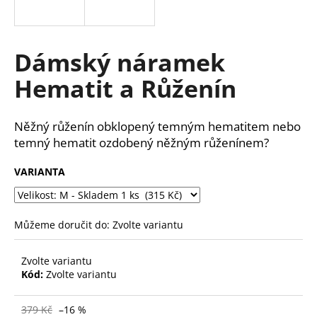
a
j
í
Dámský náramek
t
Hematit a Růženín
?
Něžný růženín obklopený temným hematitem nebo
temný hematit ozdobený něžným růženínem?
HLEDAT
VARIANTA
D
Můžeme doručit do:
Zvolte variantu
o
p
Zvolte variantu
o
Kód:
Zvolte variantu
r
u
379 Kč
–16 %