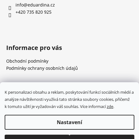
a
info
@
eduardina.cz
t
+420 735 820 925
í
Informace pro vás
Obchodní podmínky
Podmínky ochrany osobních údajů
Přijímáme online platby
K personalizaci obsahu a reklam, poskytování funkcí sociálních médií a
analýze návštěvnosti využívá tato stránka soubory cookies, přičemž
k tomuto užití je vyžadován váš souhlas. Více informací
zde
.
Nastavení
Vytvořil Shoptet
Copyright 2026
Eduardina
. Všechna práva vyhrazena.