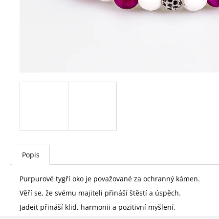
LÁTKOVÁ GUMIČKA MAGIC GARDEN
59 Kč
Původně:
189 Kč
Popis
Purpurové tygří oko je považované za ochranný kámen.
Věří se, že svému majiteli přináší štěstí a úspěch.
Jadeit přináší klid, harmonii a pozitivní myšlení.