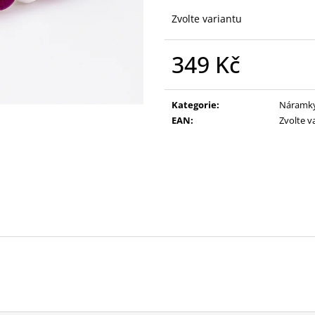
DÁMSKÝ NÁRAMEK HEMATIT A
DÁMSKÝ NÁRAM
RŮŽENÍN
PRASKANÝ KŘIŠ
Zvolte variantu
315 Kč
329 Kč
Původně:
379 Kč
Původně:
359 K
349 Kč
Měrná
cena:
Kategorie
:
Náramk
EAN
:
Zvolte v