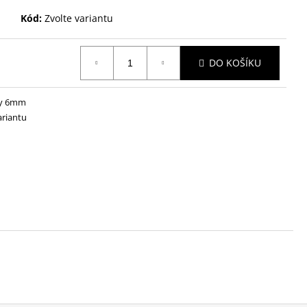
EK RŮŽENÍN A
TÁL
Kód:
Zvolte variantu
č
DO KOŠÍKU
y 6mm
ariantu