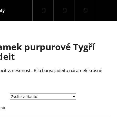
Hledat
Přihlášení
Nákupní
aly
Přívěsky
Kontakty
košík
mek purpurové Tygří
deit
cit vznešenosti. Bílá barva jadeitu náramek krásně
zzáří.
Následující
antu