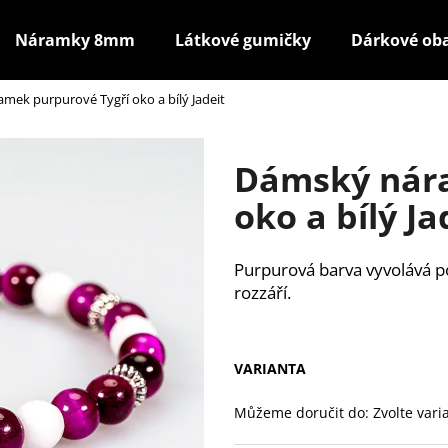
Náramky 8mm
Látkové gumičky
Dárkové ob
mek purpurové Tygří oko a bílý Jadeit
Co potřebujete najít?
Dámský nára
HLEDAT
oko a bílý Ja
Purpurová barva vyvolává po
Doporučujeme
ro
VARIANTA
Můžeme doručit do:
Zvolte vari