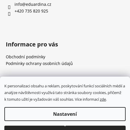
a
info
@
eduardina.cz
t
+420 735 820 925
í
Informace pro vás
Obchodní podmínky
Podmínky ochrany osobních údajů
Přijímáme online platby
K personalizaci obsahu a reklam, poskytování funkcí sociálních médií a
analýze návštěvnosti využívá tato stránka soubory cookies, přičemž
k tomuto užití je vyžadován váš souhlas. Více informací
zde
.
Nastavení
Vytvořil Shoptet
Copyright 2026
Eduardina
. Všechna práva vyhrazena.