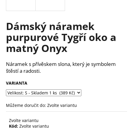
a
j
í
Dámský náramek
t
purpurové Tygří oko a
?
matný Onyx
Náramek s přívěskem slona, který je symbolem
HLEDAT
štěstí a radosti.
VARIANTA
D
o
Můžeme doručit do:
Zvolte variantu
p
o
r
Zvolte variantu
Kód:
Zvolte variantu
u