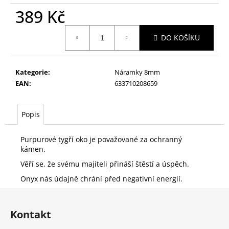
č
389 Kč
u
j
Měrná
e
DO KOŠÍKU
cena:
m
e
Kategorie
:
Náramky 8mm
EAN
:
633710208659
LÁTKOVÁ
GUMIČKA
NOIR
TWIST
Popis
59
Kč
Purpurové tygří oko je považované za ochranný
Původně:
kámen.
189
Kč
Věří se, že svému majiteli přináší štěstí a úspěch.
Onyx nás údajně chrání před negativní energií.
Z
á
Kontakt
p