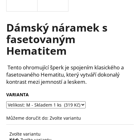
a
j
í
Dámský náramek s
t
fasetovaným
?
Hematitem
Tento ohromující šperk je spojením klasického a
HLEDAT
fasetovaného Hematitu, který vytváří dokonalý
kontrast mezi jemností a leskem.
VARIANTA
D
o
p
Můžeme doručit do:
Zvolte variantu
o
r
u
Zvolte variantu
Kód:
Zvolte variantu