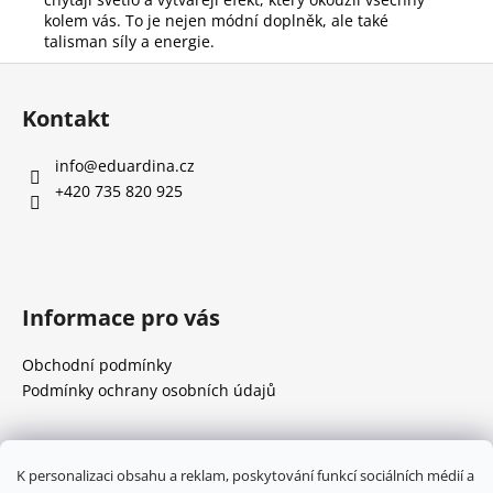
kolem vás. To je nejen módní doplněk, ale také
talisman síly a energie.
Z
á
Kontakt
p
a
info
@
eduardina.cz
t
+420 735 820 925
í
Informace pro vás
Obchodní podmínky
Podmínky ochrany osobních údajů
Přijímáme online platby
K personalizaci obsahu a reklam, poskytování funkcí sociálních médií a