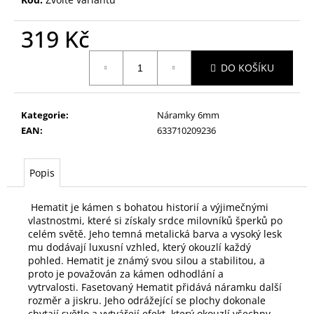
č
u
319 Kč
j
e
Měrná
m
DO KOŠÍKU
cena:
e
Kategorie
:
Náramky 6mm
DÁMSKÝ
EAN
:
633710209236
NÁRAMEK
ČERNÝ
ONYX
A
Popis
PRASKANÝ
KŘIŠŤÁL
Hematit je kámen s bohatou historií a výjimečnými
239
vlastnostmi, které si získaly srdce milovníků šperků po
Kč
celém světě. Jeho temná metalická barva a vysoký lesk
mu dodávají luxusní vzhled, který okouzlí každý
pohled. Hematit je známý svou silou a stabilitou, a
proto je považován za kámen odhodlání a
vytrvalosti. Fasetovaný Hematit přidává náramku další
rozměr a jiskru. Jeho odrážející se plochy dokonale
chytají světlo a vytvářejí efekt, který okouzlí všechny