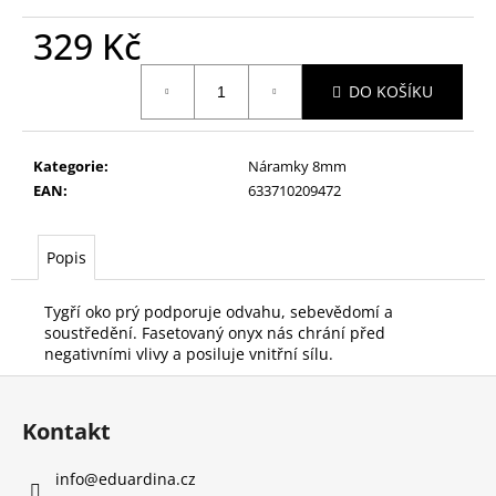
č
u
329 Kč
j
e
Měrná
DO KOŠÍKU
cena:
m
e
Kategorie
:
Náramky 8mm
DÁMSKÝ
EAN
:
633710209472
NÁRAMEK
RŮŽENÍN
A
Popis
PRASKANÝ
KŘIŠTÁL
Tygří oko prý podporuje odvahu, sebevědomí a
329
Kč
soustředění. Fasetovaný onyx nás chrání před
Původně:
negativními vlivy a posiluje vnitřní sílu.
359
Z
Kč
á
Kontakt
p
a
info
@
eduardina.cz