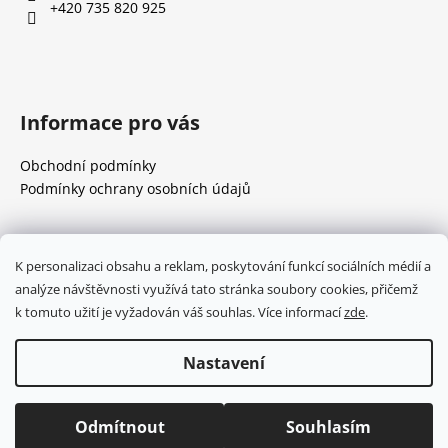
t
+420 735 820 925
í
Informace pro vás
Obchodní podmínky
Podmínky ochrany osobních údajů
Přijímáme online platby
K personalizaci obsahu a reklam, poskytování funkcí sociálních médií a
analýze návštěvnosti využívá tato stránka soubory cookies, přičemž
k tomuto užití je vyžadován váš souhlas. Více informací
zde
.
Nastavení
Vytvořil Shoptet
Copyright 2026
Eduardina
. Všechna práva vyhrazena.
Odmítnout
Souhlasím
Upravit nastavení cookies