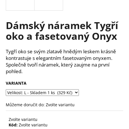
a
j
í
Dámský náramek Tygří
t
oko a fasetovaný Onyx
?
Tygří oko se svým zlatavě hnědým leskem krásně
kontrastuje s elegantním fasetovaným onyxem.
Společně tvoří náramek, který zaujme na první
HLEDAT
pohled.
VARIANTA
D
o
p
Můžeme doručit do:
Zvolte variantu
o
r
Zvolte variantu
u
Kód:
Zvolte variantu