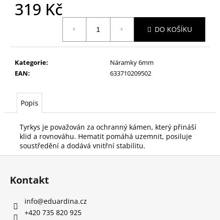
č
319 Kč
u
Měrná
j
DO KOŠÍKU
cena:
e
m
e
Kategorie
:
Náramky 6mm
EAN
:
633710209502
LÁTKOVÁ
GUMIČKA
PARADISE
Popis
TWIST
59
Tyrkys je považován za ochranný kámen, který přináší
Kč
klid a rovnováhu. Hematit pomáhá uzemnit, posiluje
Původně:
soustředění a dodává vnitřní stabilitu.
189
Kč
Z
á
Kontakt
p
a
info
@
eduardina.cz
t
+420 735 820 925