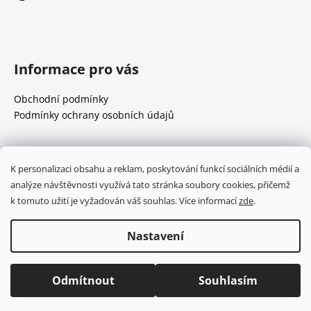
í
Informace pro vás
Obchodní podmínky
Podmínky ochrany osobních údajů
Přijímáme online platby
K personalizaci obsahu a reklam, poskytování funkcí sociálních médií a
analýze návštěvnosti využívá tato stránka soubory cookies, přičemž
k tomuto užití je vyžadován váš souhlas. Více informací
zde
.
Nastavení
Vytvořil Shoptet
Copyright 2026
Eduardina
. Všechna práva vyhrazena.
Odmítnout
Souhlasím
Upravit nastavení cookies