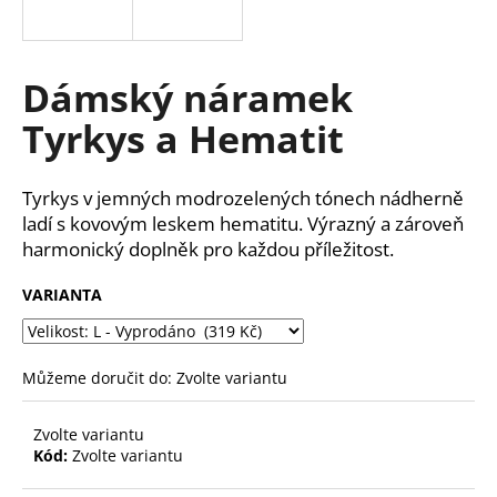
a
j
í
Dámský náramek
t
Tyrkys a Hematit
?
Tyrkys v jemných modrozelených tónech nádherně
ladí s kovovým leskem hematitu. Výrazný a zároveň
harmonický doplněk pro každou příležitost.
HLEDAT
VARIANTA
D
o
Můžeme doručit do:
Zvolte variantu
p
o
Zvolte variantu
r
Kód:
Zvolte variantu
u