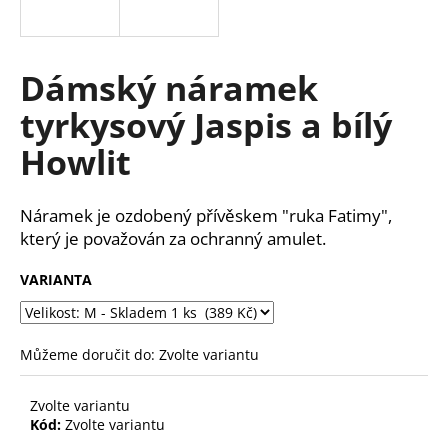
a
j
í
Dámský náramek
t
tyrkysový Jaspis a bílý
?
Howlit
Náramek je ozdobený přívěskem "ruka Fatimy",
HLEDAT
který je považován za ochranný amulet.
VARIANTA
D
o
Můžeme doručit do:
Zvolte variantu
p
o
r
Zvolte variantu
Kód:
Zvolte variantu
u