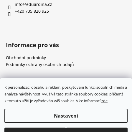
a
info
@
eduardina.cz
t
+420 735 820 925
í
Informace pro vás
Obchodní podmínky
Podmínky ochrany osobních údajů
Přijímáme online platby
K personalizaci obsahu a reklam, poskytování funkcí sociálních médií a
analýze návštěvnosti využívá tato stránka soubory cookies, přičemž
k tomuto užití je vyžadován váš souhlas. Více informací
zde
.
Nastavení
Vytvořil Shoptet
Copyright 2026
Eduardina
. Všechna práva vyhrazena.