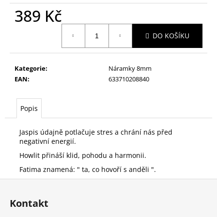
č
389 Kč
u
j
Měrná
e
DO KOŠÍKU
cena:
m
e
Kategorie
:
Náramky 8mm
EAN
:
633710208840
DÁMSKÝ
NÁRAMEK
HEMATIT
A
Popis
RŮŽENÍN
315
Jaspis údajně potlačuje stres a chrání nás před
Kč
negativní energií.
Původně:
379
Howlit přináší klid, pohodu a harmonii.
Kč
Fatima znamená: " ta, co hovoří s anděli ".
Z
á
Kontakt
p