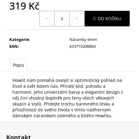
č
319 Kč
u
Měrná
j
DO KOŠÍKU
cena:
e
m
e
Kategorie
:
Náramky 6mm
EAN
:
633710208864
DÁMSKÝ
NÁRAMEK
ČERVENÝ
Popis
HOWLIT
A
ČERNÝ
Howlit nám pomáhá osvojit si optimistický pohled na
ONYX
život a svět kolem nás. Přináší klid, pohodu a
harmonii.
Jeho univerzální barvy a elegantní design z
330
něj činí vhodný doplněk pro ženy všech věkových
Kč
Původně:
skupin a stylů. Přidejte trochu barevného lesku a
389
přitažlivosti do svého života s tímto nádherným
Kč
dámským náramkem zeleného a bílého Howlitu.
Z
á
Kontakt