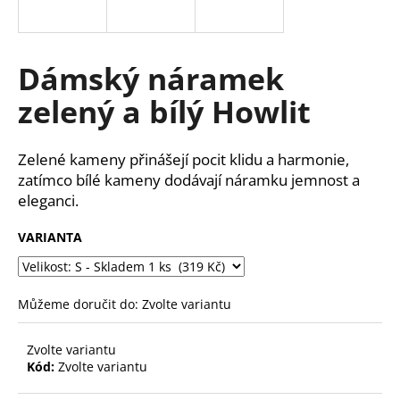
a
j
í
Dámský náramek
t
zelený a bílý Howlit
?
Zelené kameny přinášejí pocit klidu a harmonie,
zatímco bílé kameny dodávají náramku jemnost a
eleganci.
HLEDAT
VARIANTA
D
o
Můžeme doručit do:
Zvolte variantu
p
o
Zvolte variantu
r
Kód:
Zvolte variantu
u