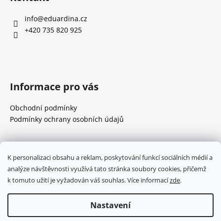
p
a
info
@
eduardina.cz
t
+420 735 820 925
í
Informace pro vás
Obchodní podmínky
Podmínky ochrany osobních údajů
Přijímáme online platby
K personalizaci obsahu a reklam, poskytování funkcí sociálních médií a
analýze návštěvnosti využívá tato stránka soubory cookies, přičemž
k tomuto užití je vyžadován váš souhlas. Více informací
zde
.
Nastavení
Vytvořil Shoptet