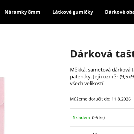
Náramky 8mm
Látkové gumičky
Dárkové ob
Co potřebujete najít?
Dárková taš
HLEDAT
Měkká, sametová dárková ta
patentky. Její rozměr (9,5
Doporučujeme
všech velikostí.
Můžeme doručit do:
11.8.2026
Skladem
(>5 ks)