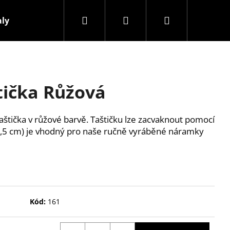
Hledat
Přihlášení
Nákupní
aly
Přívěsky
Kontakty
košík
tička Růžová
štička v růžové barvě. Taštičku lze zacvaknout pomocí
x9,5 cm) je vhodný pro naše ručně vyráběné náramky
Kód:
161
Následující