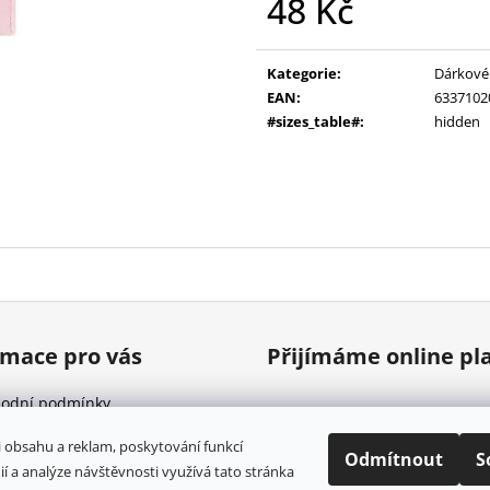
48 Kč
DÁMSKÝ NÁRAMEK HEMATIT A
DÁMSKÝ NÁRAM
RŮŽENÍN
PRASKANÝ KŘIŠ
Měrná
315 Kč
329 Kč
cena:
Původně:
379 Kč
Původně:
359 K
Kategorie
:
Dárkové
EAN
:
6337102
#sizes_table#
:
hidden
rmace pro vás
Přijímáme online pl
odní podmínky
ínky ochrany osobních údajů
i obsahu a reklam, poskytování funkcí
Odmítnout
S
ií a analýze návštěvnosti využívá tato stránka