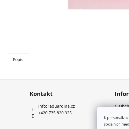
LÁTKOVÁ GUMIČKA MAGIC GARDEN
59 Kč
Původně:
189 Kč
Popis
Z
á
Kontakt
Info
p
a
info
@
eduardina.cz
Obch
t
+420 735 820 925
Podm
K personalizac
í
sociálních méd