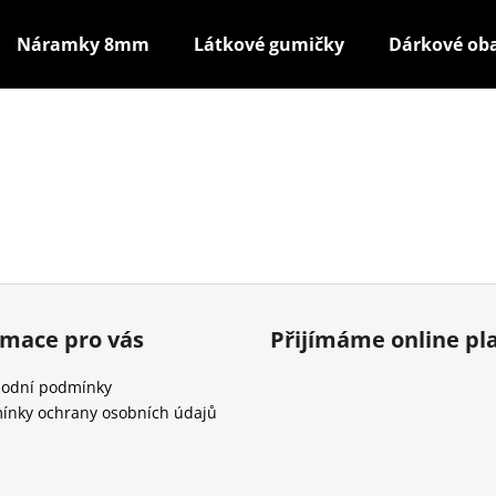
Náramky 8mm
Látkové gumičky
Dárkové ob
Co potřebujete najít?
HLEDAT
Doporučujeme
rmace pro vás
Přijímáme online pl
odní podmínky
ínky ochrany osobních údajů