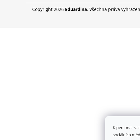
DÁMSKÝ NÁRAMEK HEMATIT
Copyright 2026
Eduardina
. Všechna práva vyhraze
349 Kč
K personalizac
sociálních méd