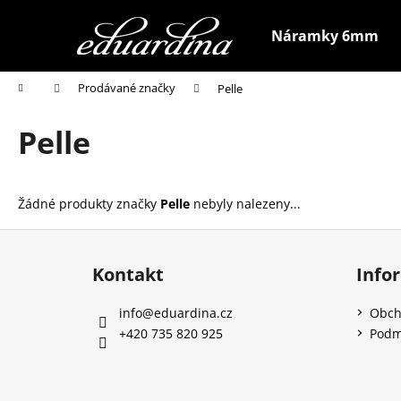
K
Přejít
na
o
Náramky 6mm
obsah
Zpět
Zpět
š
do
do
í
Domů
Prodávané značky
Pelle
k
obchodu
obchodu
Pelle
Žádné produkty značky
Pelle
nebyly nalezeny...
Z
á
Kontakt
Info
p
a
info
@
eduardina.cz
Obch
t
+420 735 820 925
Podm
í