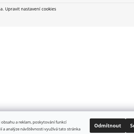
DÁRKOVÁ TAŠTIČKA RŮŽOVÁ
DÁRKOVÁ TAŠTI
na.
Upravit nastavení cookies
48 Kč
48 Kč
i obsahu a reklam, poskytování funkcí
Odmítnout
S
ií a analýze návštěvnosti využívá tato stránka