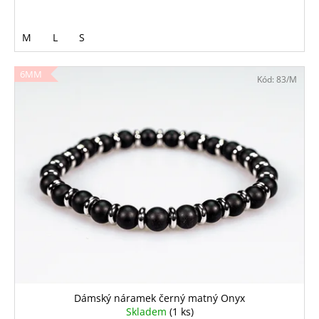
M
L
S
6MM
Kód:
83/M
Dámský náramek černý matný Onyx
Skladem
(1 ks)