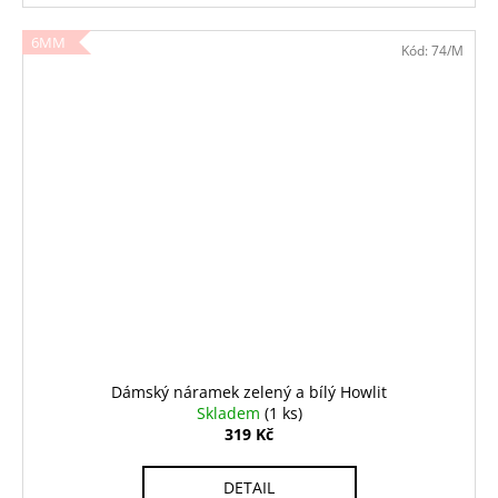
6MM
Kód:
74/M
Dámský náramek zelený a bílý Howlit
Skladem
(1 ks)
319 Kč
DETAIL