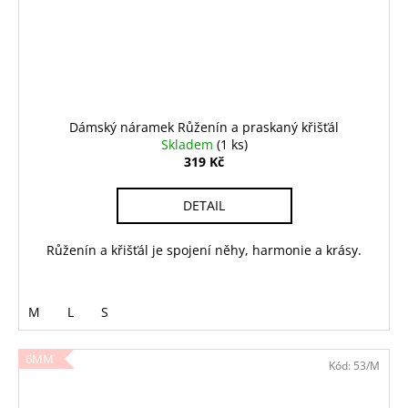
Dámský náramek Růženín a praskaný křišťál
Skladem
(1 ks)
319 Kč
DETAIL
Růženín a křišťál je spojení něhy, harmonie a krásy.
M
L
S
6MM
Kód:
53/M