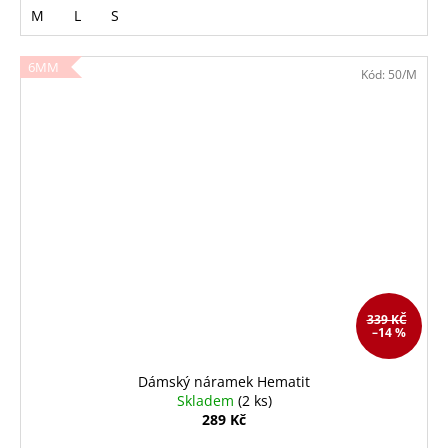
M
L
S
6MM
Kód:
50/M
339 KČ
–14 %
Dámský náramek Hematit
Skladem
(2 ks)
289 Kč