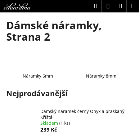
K
Přejít
Hledat
Náku
M
Přihlášení
na
o
obsah
Zpět
Zpět
košík
š
Dámské náramky
,
í
C
Strana 2
k
o
p
o
t
ř
Náramky 6mm
Náramky 8mm
e
b
Nejprodávanější
u
j
Dámský náramek černý Onyx a praskaný
e
Křišťál
t
Skladem
(1 ks)
e
239 Kč
n