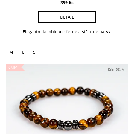
359 Kč
DETAIL
Elegantní kombinace černé a stříbrné barvy.
M
L
S
6MM
Kód:
80/M