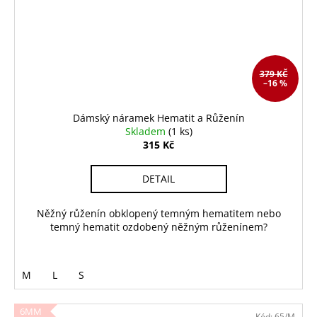
379 KČ
–16 %
Dámský náramek Hematit a Růženín
Skladem
(1 ks)
315 Kč
DETAIL
Něžný růženín obklopený temným hematitem nebo
temný hematit ozdobený něžným růženínem?
M
L
S
6MM
Kód:
65/M