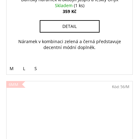
Skladem
(1 ks)
359 Kč
DETAIL
Náramek v kombinaci zelená a černá představuje
decentní módní doplněk.
M
L
S
6MM
Kód:
56/M