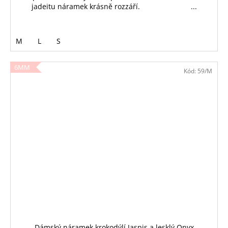
jadeitu náramek krásně rozzáří. ...
M
L
S
6MM
Kód:
59/M
Dámský náramek krokodýlí Jaspis a lesklý Onyx