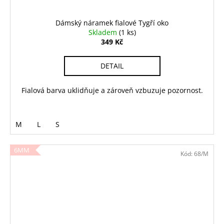
Dámský náramek fialové Tygří oko
Skladem
(1 ks)
349 Kč
DETAIL
Fialová barva uklidňuje a zároveň vzbuzuje pozornost.
M
L
S
6MM
Kód:
68/M