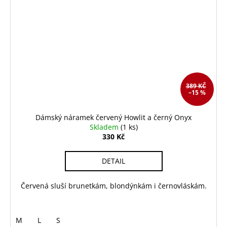
389 KČ
–15 %
Dámský náramek červený Howlit a černý Onyx
Skladem
(1 ks)
330 Kč
DETAIL
Červená sluší brunetkám, blondýnkám i černovláskám.
M
L
S