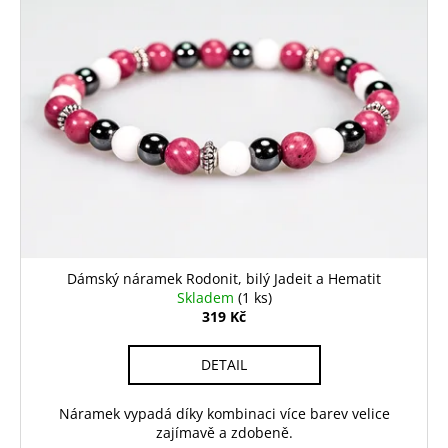
č
o
p
u
d
i
j
u
s
e
k
p
m
t
e
r
ů
o
d
LÁTKOVÁ
GUMIČKA
u
MAGIC
k
GARDEN
t
59
Kč
ů
Dámský náramek Rodonit, bilý Jadeit a Hematit
Původně:
Skladem
(1 ks)
189
319 Kč
Kč
DETAIL
Náramek vypadá díky kombinaci více barev velice
zajímavě a zdobeně.