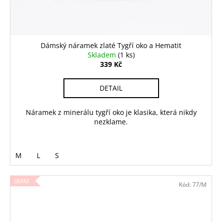
Dámský náramek zlaté Tygří oko a Hematit
Skladem
(1 ks)
339 Kč
DETAIL
Náramek z minerálu tygří oko je klasika, která nikdy
nezklame.
M
L
S
6MM
Kód:
77/M