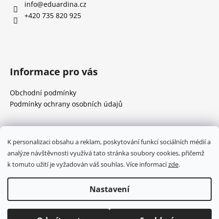
a
info
@
eduardina.cz
p
t
+420 735 820 925
r
í
v
k
y
v
Informace pro vás
ý
p
Obchodní podmínky
i
Podmínky ochrany osobních údajů
s
u
Přijímáme online platby
K personalizaci obsahu a reklam, poskytování funkcí sociálních médií a
analýze návštěvnosti využívá tato stránka soubory cookies, přičemž
k tomuto užití je vyžadován váš souhlas. Více informací
zde
.
Nastavení
Vytvořil Shoptet
Copyright 2026
Eduardina
. Všechna práva vyhrazena.