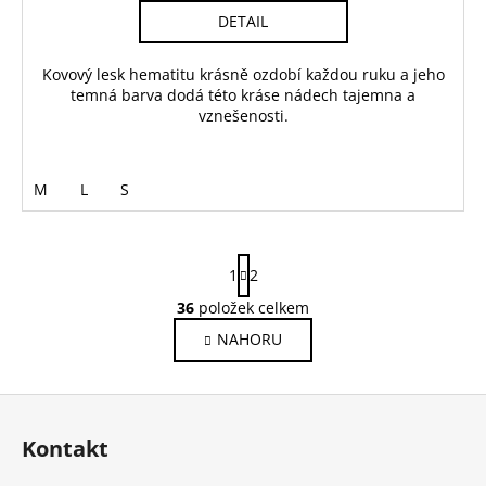
DETAIL
Kovový lesk hematitu krásně ozdobí každou ruku a jeho
temná barva dodá této kráse nádech tajemna a
vznešenosti.
M
L
S
S
1
2
t
r
36
položek celkem
O
á
v
NAHORU
n
l
k
o
á
Z
v
d
á
á
a
Kontakt
n
p
c
í
í