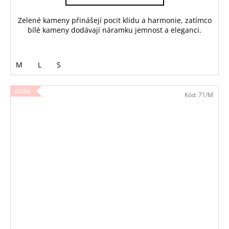
Zelené kameny přinášejí pocit klidu a harmonie, zatímco
bílé kameny dodávají náramku jemnost a eleganci.
M
L
S
6MM
Kód:
71/M