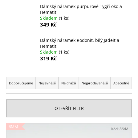
a
Dámský náramek purpurové Tygří oko a
Hematit
j
Skladem
(1 ks)
í
349 Kč
t
?
Dámský náramek Rodonit, bilý Jadeit a
Hematit
Skladem
(1 ks)
319 Kč
HLEDAT
Ř
a
Doporučujeme
Nejlevnější
Nejdražší
Nejprodávanější
Abecedně
z
D
e
o
n
OTEVŘÍT FILTR
p
í
o
p
r
V
6MM
Kód:
86/M
r
u
ý